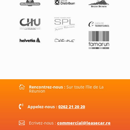

Rencontrez-nous :
Sur toute l’île de La
Réunion

Appelez-nous :
0262 21 20 20

Ecrivez-nous :
commercial@leasecar.re