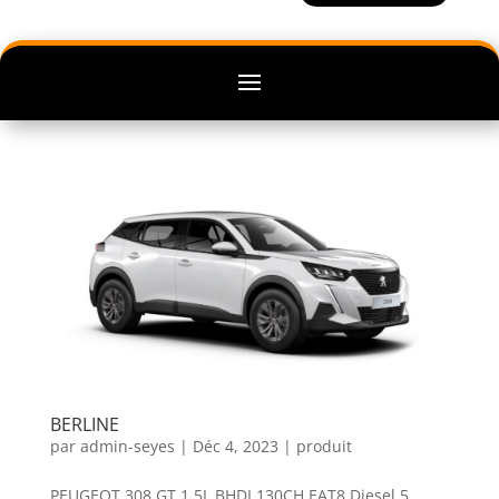
BERLINE
par
admin-seyes
|
Déc 4, 2023
|
produit
PEUGEOT 308 GT 1,5L BHDI 130CH EAT8 Diesel 5