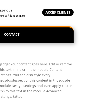
vez-nous
ACCÈS CLIENTS
rcial@leasecar.re
CONTACT
qsdqsdYour content goes here. Edit or remove
this text inline or in the module Content
settings. You can also style every
asqsdqsdqspect of this content in thqsdqsde
module Design settings and even apply custom
CSS to this text in the module Advanced
settings. tattoo