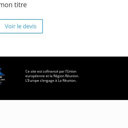
mon titre
Voir le devis
Ce site est cofinancé par l’Union
européenne
et la Région Réunion.
L’Europe s’engage à La Réunion.